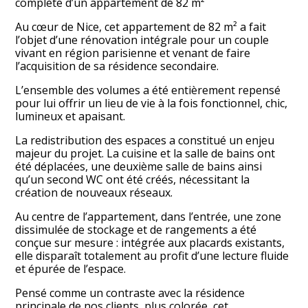
complète d’un appartement de 82 m²
Au cœur de Nice, cet appartement de 82 m² a fait
l’objet d’une rénovation intégrale pour un couple
vivant en région parisienne et venant de faire
l’acquisition de sa résidence secondaire.
L’ensemble des volumes a été entièrement repensé
pour lui offrir un lieu de vie à la fois fonctionnel, chic,
lumineux et apaisant.
La redistribution des espaces a constitué un enjeu
majeur du projet. La cuisine et la salle de bains ont
été déplacées, une deuxième salle de bains ainsi
qu’un second WC ont été créés, nécessitant la
création de nouveaux réseaux.
Au centre de l’appartement, dans l’entrée, une zone
dissimulée de stockage et de rangements a été
ACCUEIL
conçue sur mesure : intégrée aux placards existants,
elle disparaît totalement au profit d’une lecture fluide
LE STUDIO
et épurée de l’espace.
REALISATIONS
Pensé comme un contraste avec la résidence
ARCHITECTURE D'INTERIEUR
principale de nos clients, plus colorée, cet