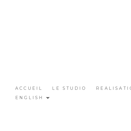
Passer
au
contenu
principal
ACCUEIL
LE STUDIO
REALISAT
ENGLISH