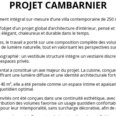
PROJET CAMBARNIER
ement intégral sur-mesure d’une villa contemporaine de 250 
t l’objet d’un projet global d’architecture d’intérieur, pensé
is élégant, chaleureux et durable dans le temps.
s, le travail a porté sur une composition complète des volumes
 de lumière naturelle, tout en valorisant les perspectives s
graphié : un vestibule structuré intègre un vestiaire discret 
 espaces privés.
rental a constitué un axe majeur du projet. La cuisine, conçu
ffrant une lumière diffuse et une identité architecturale fort
e 40 m², elle a été pensée comme un espace intime et apais
 quotidien optimal.
invités ont été conçues dans une continuité esthétique, ave
stribution des volumes favorise un usage quotidien confortabl
s pour leur intemporalité, sans surcharge décorative, afin 